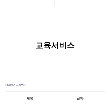
제품
공지사항
홍보센터
기술서비스(Q&A)
고객서비스
교육서비스
교육서비스
회사소개
오시는길
Total 0건
1 페이지
제목
날짜